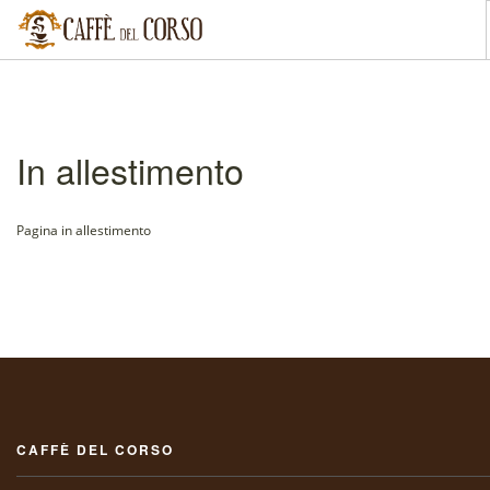
CHI SIAMO
BAR
In allestimento
RISTORANTE
PASTICCERIA
Pagina in allestimento
BLOG
CONTATTI
GALLERY
[IT]
CAFFÈ DEL CORSO