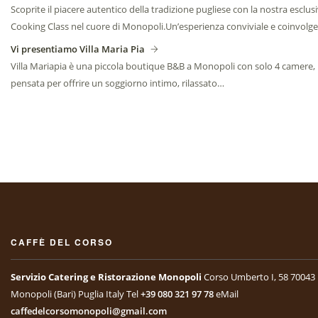
Scoprite il piacere autentico della tradizione pugliese con la nostra esclus
Cooking Class nel cuore di Monopoli.Un’esperienza conviviale e coinvolg
Vi presentiamo Villa Maria Pia
Villa Mariapia è una piccola boutique B&B a Monopoli con solo 4 camere,
pensata per offrire un soggiorno intimo, rilassato…
CAFFÈ DEL CORSO
Servizio Catering e Ristorazione Monopoli
Corso Umberto I, 58
70043
Monopoli (Bari)
Puglia Italy
Tel
+39 080 321 97 78
eMail
caffedelcorsomonopoli@gmail.com