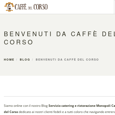
CHI SIAMO
BAR
BENVENUTI DA CAFFÈ DE
RISTORANTE
CORSO
PASTICCERIA
BLOG
HOME
BLOG
BENVENUTI DA CAFFÈ DEL CORSO
CONTATTI
GALLERY
[IT]
Siamo online con il nostro Blog
Servizio catering e ristorazione Monopoli Ca
del Corso
dedicato ai nostri clienti fedeli e a tutti coloro che navigando entre